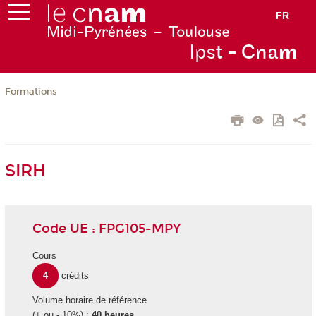
FR
Ips
t - Cna
m
Formations
SIRH
Code UE : FPG105-MPY
Cours
4
crédits
Volume horaire de référence
(+ ou - 10%) :
40 heures