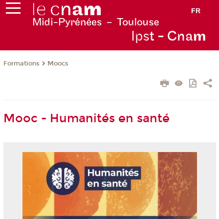
FR
Ips
t - Cna
m
Formations
Moocs
Mooc - Humanités en santé