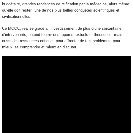
budgétaire, grandes tendances de réification par la médecine, alors même
qu’elle doit rester l’une de nos plus belles conquêtes scientifiques et
civilisationnelles.
Ce MOOC
, réalisé grâce à l’investissement de plus d’une soixantaine
d’intervenants, entend fournir des repères textuels et théoriques, mais
aussi des ressources critiques pour affronter de tels problèmes, pour
mieux les comprendre et mieux en discuter.